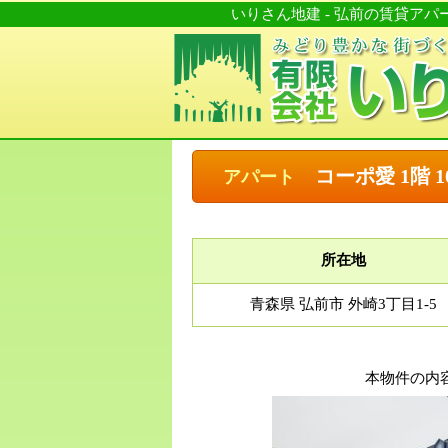
いりさん地建 - 弘前の賃貸ア
コーポ愛 1階 1
アパート
所在地
青森県 弘前市 外崎3丁目1-5
本物件の内