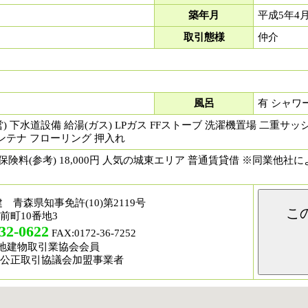
築年月
平成5年4
取引態様
仲介
風呂
有 シャワ
) 下水道設備 給湯(ガス) LPガス FFストーブ 洗濯機置場 二重サッ
ンテナ フローリング 押入れ
保険料(参考) 18,000円 人気の城東エリア 普通賃貸借 ※同業他
 青森県知事免許(10)第2119号
こ
前町10番地3
32-0622
FAX:0172-36-7252
宅地建物取引業協会会員
公正取引協議会加盟事業者