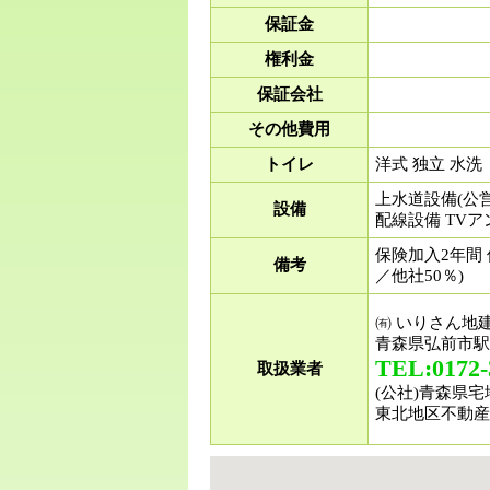
保証金
権利金
保証会社
その他費用
トイレ
洋式 独立 水洗
上水道設備(公営
設備
配線設備 TVア
保険加入2年間 
備考
／他社50％)
㈲ いりさん地建
青森県弘前市駅
TEL:0172-
取扱業者
(公社)青森県
東北地区不動産