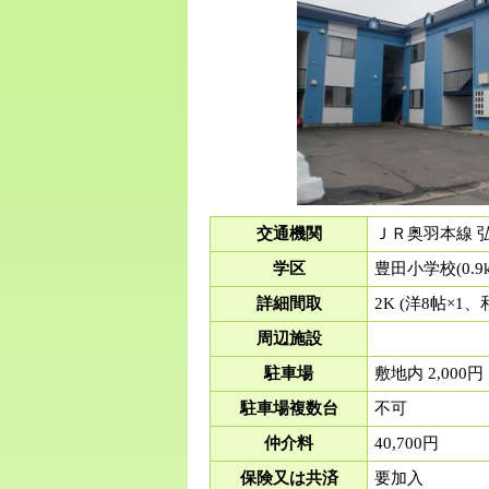
交通機関
ＪＲ奥羽本線 弘
学区
豊田小学校(0.9
詳細間取
2K (洋8帖×1
周辺施設
駐車場
敷地内 2,000円
駐車場複数台
不可
仲介料
40,700円
保険又は共済
要加入