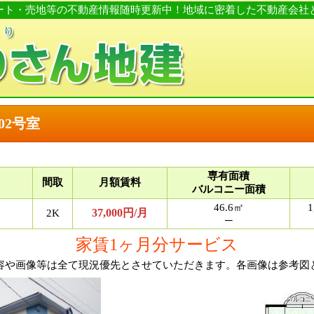
パート・売地等の不動産情報随時更新中！地域に密着した不動産会
02号室
専有面積
間取
月額賃料
バルコニー面積
46.6㎡
1
37,000円/月
2K
─
家賃1ヶ月分サービス
容や画像等は全て現況優先とさせていただきます。各画像は参考図