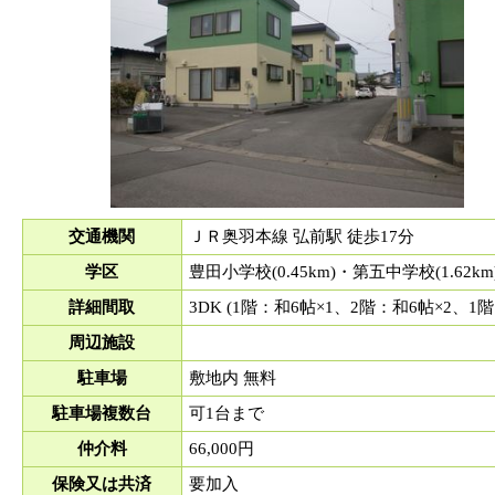
交通機関
ＪＲ奥羽本線 弘前駅 徒歩17分
学区
豊田小学校(0.45km)・第五中学校(1.62km
詳細間取
3DK (1階：和6帖×1、2階：和6帖×2、1階
周辺施設
駐車場
敷地内 無料
駐車場複数台
可1台まで
仲介料
66,000円
保険又は共済
要加入