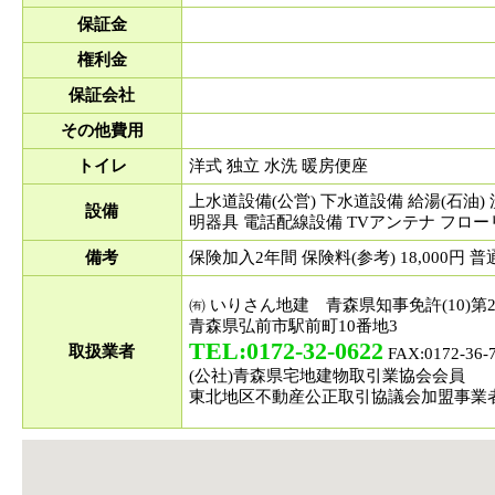
保証金
権利金
保証会社
その他費用
トイレ
洋式 独立 水洗 暖房便座
上水道設備(公営) 下水道設備 給湯(石油) 
設備
明器具 電話配線設備 TVアンテナ フロー
備考
保険加入2年間 保険料(参考) 18,000
㈲ いりさん地建 青森県知事免許(10)第2
青森県弘前市駅前町10番地3
TEL:0172-32-0622
取扱業者
FAX:0172-36-
(公社)青森県宅地建物取引業協会会員
東北地区不動産公正取引協議会加盟事業