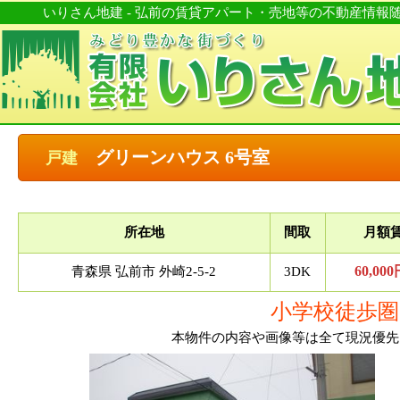
いりさん地建 - 弘前の賃貸アパート・売地等の不動産情
グリーンハウス 6号室
戸建
所在地
間取
月額
60,00
青森県 弘前市 外崎2-5-2
3DK
小学校徒歩圏
本物件の内容や画像等は全て現況優先